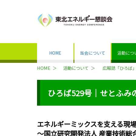
HOME
当会について
活動につ
HOME
活動について
広報誌「ひろば
ひろば529号｜せとふみのe
エネルギーミックスを支える現
～国立研究開発法人 産業技術総合