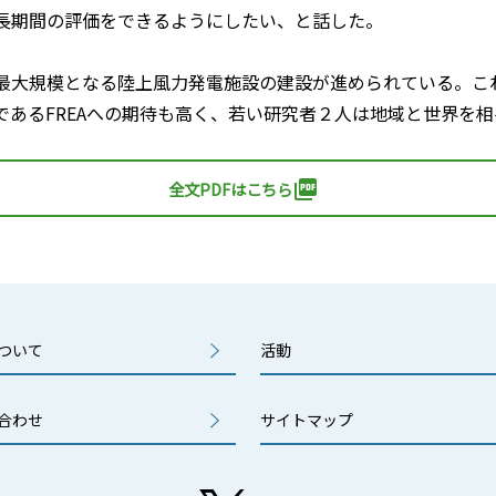
長期間の評価をできるようにしたい、と話した。
最大規模となる陸上風力発電施設の建設が進められている。こ
であるFREAへの期待も高く、若い研究者２人は地域と世界を
picture_as_pdf
全文PDFはこちら
ついて
活動
合わせ
サイトマップ