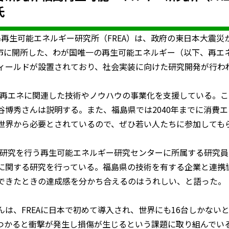
氏
島再生可能エネルギー研究所（FREA）は、政府の東日本大震
山市に開所した、わが国唯一の再生可能エネルギー（以下、再エ
ィールドが設置されており、社会実装に向けた研究開発が行わ
する再エネに関連した技術やノウハウの事業化を支援している。
谷博秀さんは説明する。また、福島県では2040年までに消費
世界から必要とされているので、ぜひ若い人たちに参加しても
的な研究を行う再生可能エネルギー研究センターに所属する研究
に関する研究を行っている。福島県の技術を有する企業と連携
できたときの達成感を分かち合えるのはうれしい、と語った。
は、FREAに日本で初めて導入され、世界にも16台しかない
つかると衝撃が発生し損傷が生じるという課題に取り組んでい