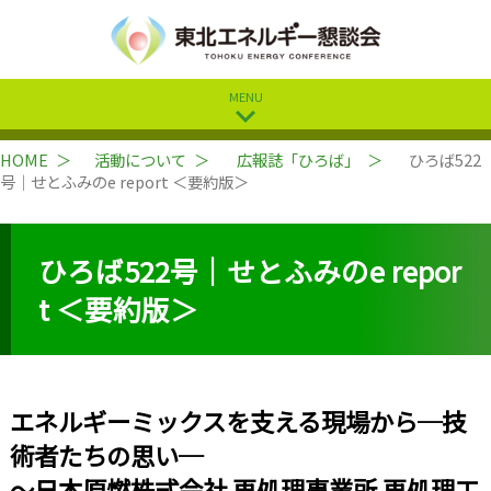
MENU
expand_more
HOME
活動について
広報誌「ひろば」
ひろば522
号｜せとふみのe report ＜要約版＞
ひろば522号｜せとふみのe repor
t ＜要約版＞
エネルギーミックスを支える現場から─技
術者たちの思い─
〜日本原燃株式会社 再処理事業所 再処理工