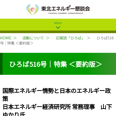
MENU
expand_more
HOME
活動について
広報誌「ひろば」
ひろば516
号｜特集 ＜要約版＞
ひろば516号｜特集 ＜要約版＞
国際エネルギー情勢と日本のエネルギー政
策
日本エネルギー経済研究所 常務理事 山下
ゆかり氏