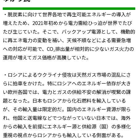
・脱炭素に向けて世界各地で再生可能エネルギーの導入が
増えたため、2021年初めから電力需給ひっ迫が世界でたび
たび生じていた。そこで、バックアップ電源として、機動的
に再エネ電力の変動を補い、天候不順などによる需要急増
への対応が可能で、CO₂排出量が相対的に少ないガス火力の
運用が増えてガス価格が高騰していた。
・ロシアによるウクライナ侵攻は天然ガス市場の混乱にさ
らに拍車をかけた。特にロシアへのエネルギー依存が大き
い欧州各国では、電力とガスの供給不安の解消が喫緊の課
題となった。日本もロシアから化石燃料を輸入している
が、その輸入量は限定的だ。国内のエネルギー資源が限ら
れ、他国と送電線などでつながっていない日本では、海外
からの輸入を前提にエネルギー源と供給源（国）の多様化
重視の視点からロシアからも輸入している側面がある。